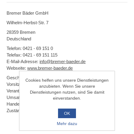
Bremer Bäder GmbH
Wilhelm-Herbst-Str. 7
28359 Bremen
Deutschland
Telefon:
0421 - 69 151 0
Telefax:
0421 - 69 151 115
E-Mail-Adresse:
info@bremer-baeder.de
Webseite:
www.bremer-baeder.de
Geschäftsführung:
Daniel van Ballegoy
Cookies helfen uns unsere Dienstleistungen
Vorsitzender des Aufsichtsrats:
Staatsrat Olaf Bull
anzubieten. Wenn Sie unsere
Verantwortlich für den Inhalt: Daniel van Ballegoy
Dienstleistungen nutzen, sind Sie damit
Umsatzsteuer-ID:
DE 114439066
einverstanden.
Handelsregister:
HRB 3026
Zuständiges Gericht:
Amtsgericht Bremen
OK
Mehr dazu